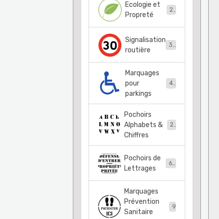
Ecologie et
21
Propreté
Signalisation
36
routière
Marquages
pour
48
parkings
Pochoirs
Alphabets &
22
Chiffres
Pochoirs de
68
Lettrages
Marquages
Prévention
9
Sanitaire