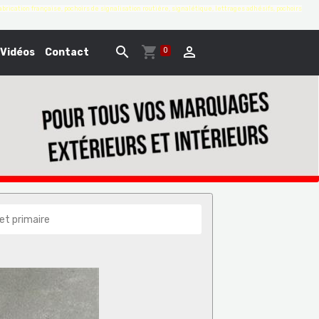
brication française, pochoirs de signalisation routière, signalétique, lettrages adhésifs, pochoirs
0
Vidéos
Contact
et primaire