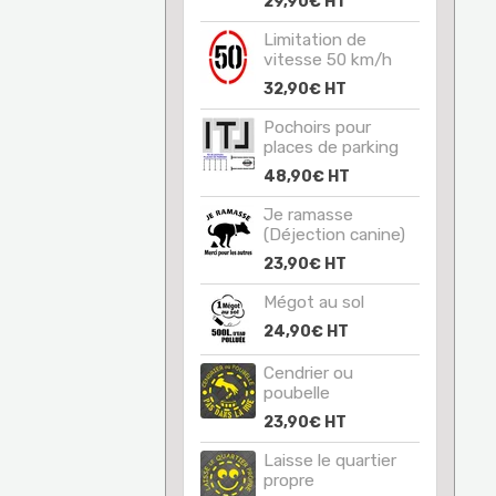
29,90€
HT
Limitation de
vitesse 50 km/h
32,90€
HT
Pochoirs pour
places de parking
48,90€
HT
Je ramasse
(Déjection canine)
23,90€
HT
Mégot au sol
24,90€
HT
Cendrier ou
poubelle
23,90€
HT
Laisse le quartier
propre