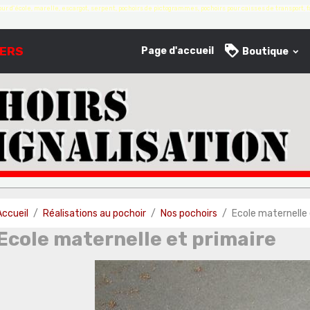
ur d'école, marelle, escargot, serpent, pochoirs de pictogrammes, pochoirs pour caisses de transport, fa
IERS
Page d'accueil
Boutique
Accueil
Réalisations au pochoir
Nos pochoirs
Ecole maternelle 
Ecole maternelle et primaire