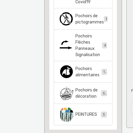
Covid19
Pochoirs de
83
pictogrammes
Pochoirs
Flèches
41
Panneaux
Signalisation
Pochoirs
11
alimentaires
Pochoirs de
63
décoration
PEINTURES
5