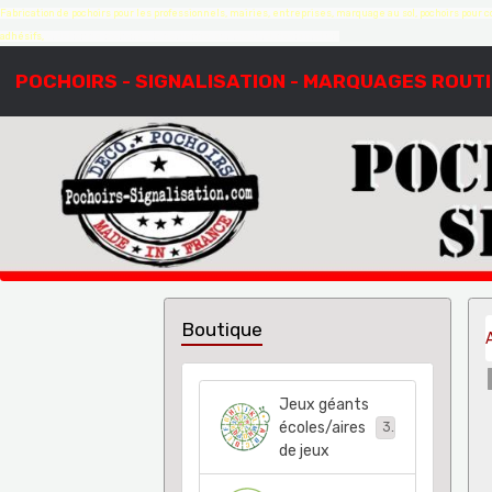
Fabrication de pochoirs pour les professionnels, mairies, entreprises, marquage au sol, pochoirs pour co
adhésifs,
création de pochoirs à la demande, sur mesure, devis gratuit
POCHOIRS - SIGNALISATION - MARQUAGES ROUT
Boutique
Jeux géants
écoles/aires
38
de jeux