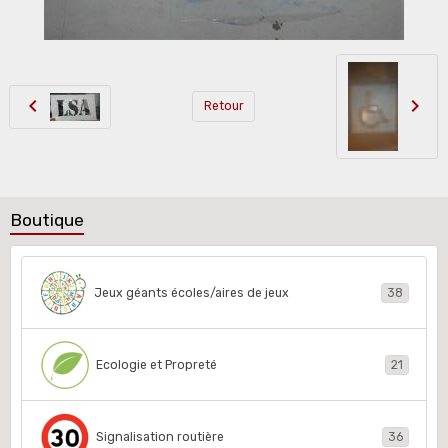
Retour
Boutique
Jeux géants écoles/aires de jeux
38
Ecologie et Propreté
21
Signalisation routière
36