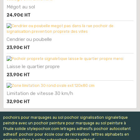
Mégot au sol
24,90€
HT
Cendrier ou poubelle
23,90€
HT
Laisse le quartier propre
23,90€
HT
Limitation de vitesse 30 km/h
32,90€
HT
pochoirs pour marquages au sol pochoir signalisation signaletique
peindre avec un pochoir peinture pour marquage au sol peinture à
l'huile solide stylepochoir.com letrages adhesifs pochoir autocollant
adhesif pochoir pour école cour de récréation lettres alphabets en