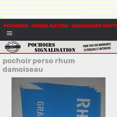
Fabrication de pochoirs pour les professionnels, mairies, entreprises, marquage au sol, pochoirs pour
cour d'école, marelle, escargot, serpent, pochoirs de pictogrammes, pochoirs pour caisses de transport,
fabrication française, pochoirs de signalisation routière, signalétique, lettrages adhésifs, pochoirs
adhésifs,
création de pochoirs à la demande, sur mesure, devis gratuit
POCHOIRS - SIGNALISATION - MARQUAGES ROUT
pochoir perso rhum
damoiseau