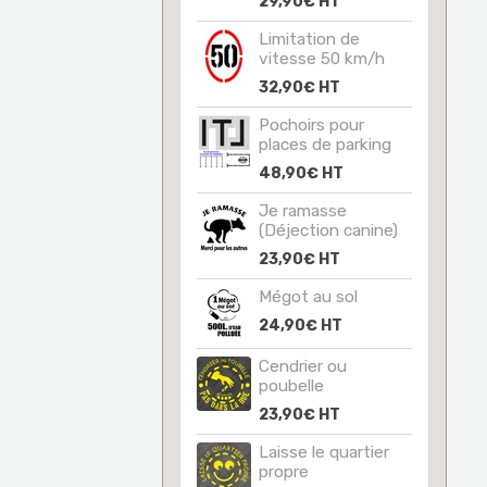
29,90€
HT
Limitation de
vitesse 50 km/h
32,90€
HT
Pochoirs pour
places de parking
48,90€
HT
Je ramasse
(Déjection canine)
23,90€
HT
Mégot au sol
24,90€
HT
Cendrier ou
poubelle
23,90€
HT
Laisse le quartier
propre