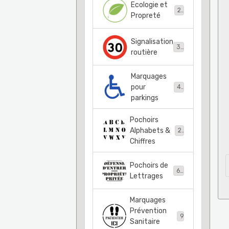
Ecologie et
21
Propreté
Signalisation
36
routière
Marquages
pour
48
parkings
Pochoirs
Alphabets &
22
Chiffres
Pochoirs de
68
Lettrages
Marquages
Prévention
9
Sanitaire