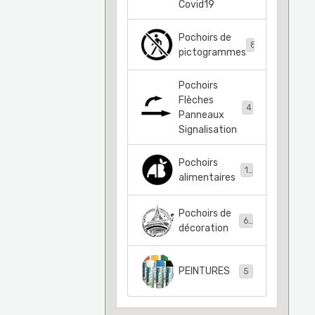
Covid19
Pochoirs de
83
pictogrammes
Pochoirs
Flèches
41
Panneaux
Signalisation
Pochoirs
11
alimentaires
Pochoirs de
63
décoration
PEINTURES
5