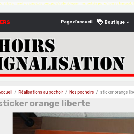
ur d'école, marelle, escargot, serpent, pochoirs de pictogrammes, pochoirs pour caisses de transport, fa
IERS
Page d'accueil
Boutique
Accueil
Réalisations au pochoir
Nos pochoirs
sticker orange lib
sticker orange liberte