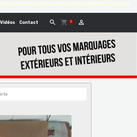
brication française, pochoirs de signalisation routière, signalétique, lettrages adhésifs, pochoirs
0
Vidéos
Contact
erte