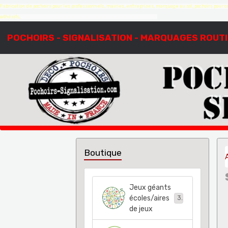
Fabrication de pochoirs pour les professionnels, mairies, entreprises, marquage au sol, pochoirs pour co
adhésifs,
création de pochoirs à la demande, sur mesure, devis gratuit
POCHOIRS - SIGNALISATION - MARQUAGES ROUT
Boutique
Jeux géants
écoles/aires
38
de jeux