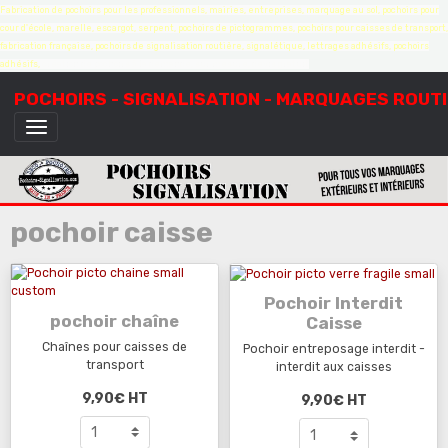
Fabrication de pochoirs pour les professionnels, mairies, entreprises, marquage au sol, pochoirs pour
cour d'école, marelle, escargot, serpent, pochoirs de pictogrammes, pochoirs pour caisses de transport,
fabrication française, pochoirs de signalisation routière, signalétique, lettrages adhésifs, pochoirs
adhésifs,
création de pochoirs à la demande, sur mesure, devis gratuit
POCHOIRS - SIGNALISATION - MARQUAGES ROUT
pochoir caisse
Pochoir Interdit
pochoir chaîne
Caisse
Chaînes pour caisses de
Pochoir entreposage interdit -
transport
interdit aux caisses
9,90€
HT
9,90€
HT