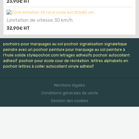
23,90€
HT
Limitation de vitesse 30 km/h
32,90€
HT
pochoirs pour marquages au sol pochoir signalisation signaletique
peindre avec un pochoir peinture pour marquage au sol peinture à
l'huile solide stylepochoir.com letrages adhesifs pochoir autocollant
adhesif pochoir pour école cour de récréation lettres alphabets en
pochoir lettres à coller autocollant vinyle adhésif
Mentions légales
Conditions générales de vente
Gestion des cookies