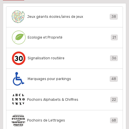
Jeux géants écoles/aires de jeux
38
Ecologie et Propreté
21
Signalisation routière
36
Marquages pour parkings
48
Pochoirs Alphabets & Chiffres
22
Pochoirs de Lettrages
68