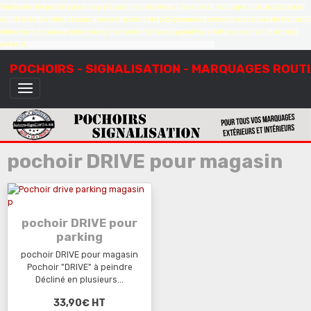
Fabrication de pochoirs pour les professionnels, mairies, entreprises, marquage au sol, pochoirs pour
cour d'école, marelle, escargot, serpent, pochoirs de pictogrammes, pochoirs pour caisses de transport,
fabrication française, pochoirs de signalisation routière, signalétique, lettrages adhésifs, pochoirs
adhésifs,
création de pochoirs à la demande, sur mesure, devis gratuit
POCHOIRS - SIGNALISATION - MARQUAGES ROUT
pochoir DRIVE pour magasin
pochoir DRIVE pour
parking
pochoir DRIVE pour magasin
Pochoir "DRIVE" à peindre
Décliné en plusieurs...
33,90€
HT