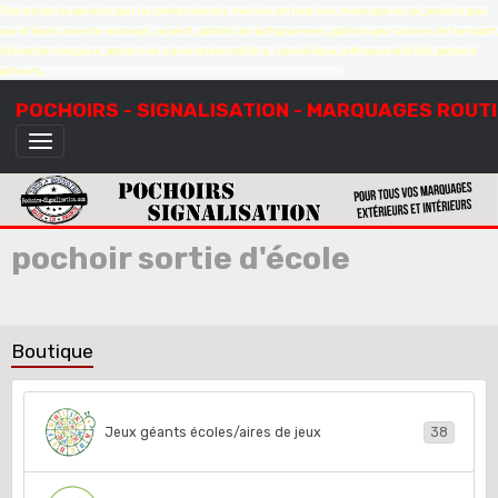
Fabrication de pochoirs pour les professionnels, mairies, entreprises, marquage au sol, pochoirs pour
cour d'école, marelle, escargot, serpent, pochoirs de pictogrammes, pochoirs pour caisses de transport,
fabrication française, pochoirs de signalisation routière, signalétique, lettrages adhésifs, pochoirs
adhésifs,
création de pochoirs à la demande, sur mesure, devis gratuit
POCHOIRS - SIGNALISATION - MARQUAGES ROUT
pochoir sortie d'école
Boutique
Jeux géants écoles/aires de jeux
38