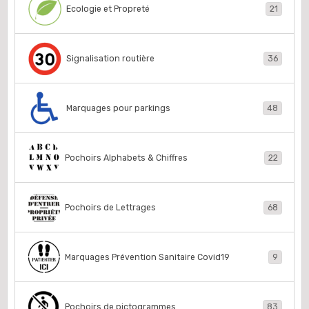
Ecologie et Propreté
21
Signalisation routière
36
Marquages pour parkings
48
Pochoirs Alphabets & Chiffres
22
Pochoirs de Lettrages
68
Marquages Prévention Sanitaire Covid19
9
Pochoirs de pictogrammes
83