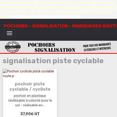
Fabrication de pochoirs pour les professionnels, mairies, entreprises, marquage au sol, pochoirs pour
cour d'école, marelle, escargot, serpent, pochoirs de pictogrammes, pochoirs pour caisses de transport,
fabrication française, pochoirs de signalisation routière, signalétique, lettrages adhésifs, pochoirs
adhésifs,
création de pochoirs à la demande, sur mesure, devis gratuit
POCHOIRS - SIGNALISATION - MARQUAGES ROUT
signalisation piste cyclable
pochoir piste
cyclable / cycliste
pochoir en plastique
réutilisable à volonté pour le
sol - réalisable en...
37,90€
HT