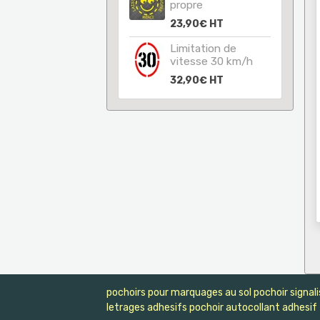
propre
23,90€
HT
Limitation de
vitesse 30 km/h
32,90€
HT
pochoirs pour marquages au sol pochoir signali
letrages adhesifs pochoir autocollant adhesif 