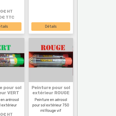
90€ HT
0€ TTC
tails
Détails
e pour sol
Peinture pour sol
eur VERT
extérieur ROUGE
 en arérosol
Peinture en aérosol
l extérieur
pour sol extérieur 750
ml Rouge vif
50€ HT