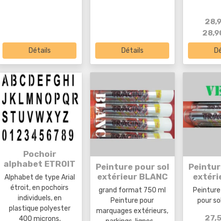
28,
28,9
Détails
Détails
Dé
Pochoir
alphabet ETROIT
Peinture pour sol
Peintur
extérieur BLANC
extéri
Alphabet de type Arial
étroit, en pochoirs
grand format 750 ml
Peinture
individuels, en
Peinture pour
pour so
plastique polyester
marquages extérieurs,
27,
400 microns,