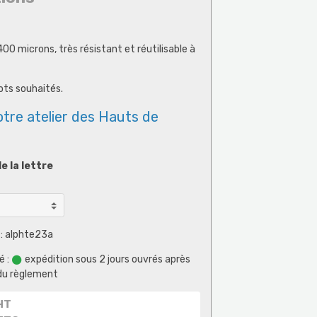
 microns, très résistant et réutilisable à
mots souhaités.
otre atelier des Hauts de
e la lettre
: alphte23a
é :
expédition sous 2 jours ouvrés après
du règlement
HT