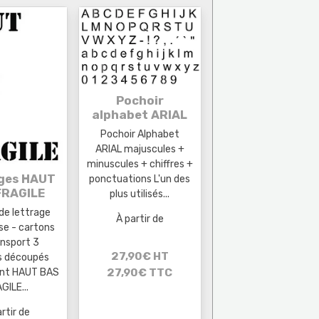
Pochoir
alphabet ARIAL
Pochoir Alphabet
ARIAL majuscules +
minuscules + chiffres +
ges HAUT
ponctuations L'un des
FRAGILE
plus utilisés...
de lettrage
À partir de
se - cartons
ansport 3
27,90€ HT
s découpés
nt HAUT BAS
27,90€ TTC
GILE...
rtir de