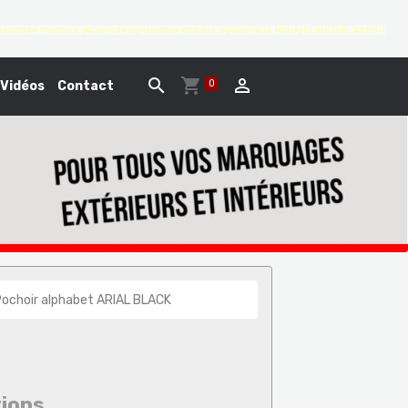
brication française, pochoirs de signalisation routière, signalétique, lettrages adhésifs, pochoirs
0
Vidéos
Contact
ochoir alphabet ARIAL BLACK
tions