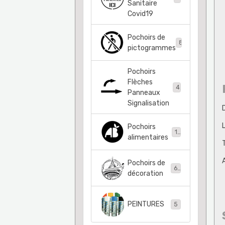
Sanitaire
Covid19
Pochoirs de
83
pictogrammes
Pochoirs
Flèches
41
Panneaux
Signalisation
Pochoirs
11
alimentaires
Pochoirs de
63
décoration
PEINTURES
5