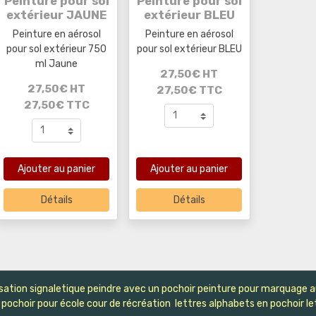
Peinture pour sol
Peinture pour sol
extérieur JAUNE
extérieur BLEU
Peinture en aérosol
Peinture en aérosol
pour sol extérieur 750
pour sol extérieur BLEU
ml Jaune
27,50€ HT
27,50€ HT
27,50€ TTC
27,50€ TTC
Ajouter au panier
Ajouter au panier
Détails
Détails
sation signaletique peindre avec un pochoir peinture pour marquage au 
pochoir pour école cour de récréation lettres alphabets en pochoir let