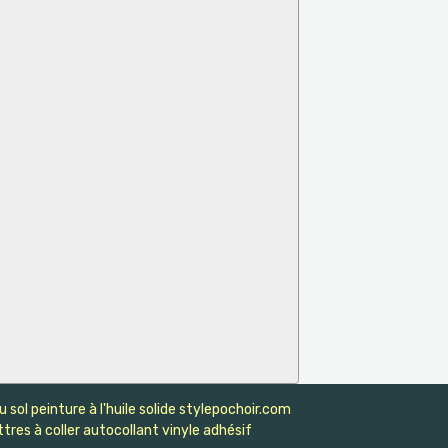
sol peinture à l'huile solide stylepochoir.com
tres à coller autocollant vinyle adhésif