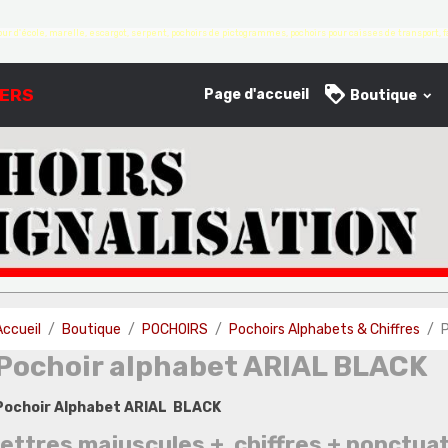
ur d'école, marelle, escargot, serpent, pochoirs de pictogrammes, pochoirs pour caisses de transport, fa
IERS
Page d'accueil
Boutique
Accueil
Boutique
POCHOIRS
Pochoirs Alphabets & Chiffres
P
Pochoir alphabet ARIAL BLACK
Pochoir Alphabet ARIAL BLACK
lettres majuscules + chiffres + ponctua