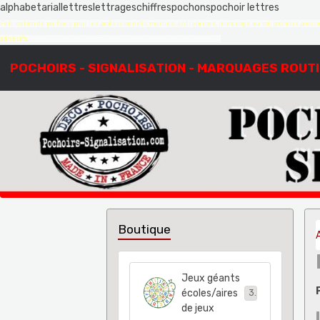
alphabetariallettreslettrageschiffrespochonspochoir lettres
Fabrication de pochoirs pour les professionnels, mairies, entreprises, marquage au sol, pochoirs pour co
adhésifs,
création de pochoirs à la demande, sur mesure, devis gratuit
POCHOIRS - SIGNALISATION - MARQUAGES ROUT
Boutique
Jeux géants
écoles/aires
38
de jeux