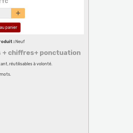
TTC
au panier
oduit :
Neuf
 + chiffres+ ponctuation
nt, réutilisables à volonté.
 mots.