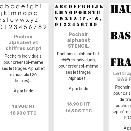
Pochoir
Pochoir
alphabet
alphabet et
STENCIL
chiffres script
Pochoirs d'alphabet et
Pochoirs individuels,
chiffres individuels,
pour créer soi-même
pour créer soi-même
ses lettrages Alphabet
ses lettrages
Lettra
minuscule (26
Alphabet...
BAS 
lettres)...
Pochoir 
À partir de
À partir de
pour cais
de tr
16,90€ HT
pochoir
18,90€ HT
16,90€ TTC
séparéme
18,90€ TTC
FRA
À pa