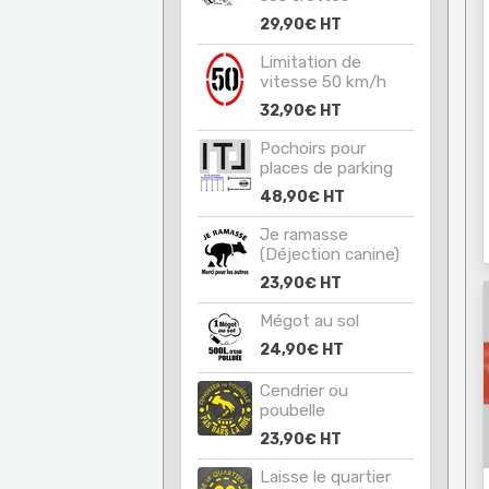
29,90€
HT
Limitation de
vitesse 50 km/h
32,90€
HT
Pochoirs pour
places de parking
48,90€
HT
Je ramasse
(Déjection canine)
23,90€
HT
Mégot au sol
24,90€
HT
Cendrier ou
poubelle
23,90€
HT
Laisse le quartier