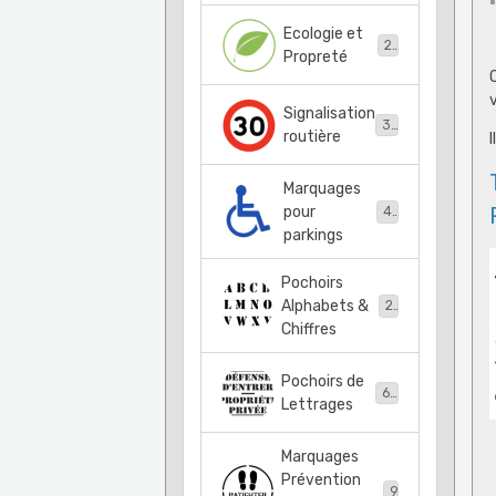
Ecologie et
21
Propreté
Signalisation
36
routière
I
Marquages
pour
48
parkings
Pochoirs
Alphabets &
22
Chiffres
Pochoirs de
68
Lettrages
Marquages
Prévention
9