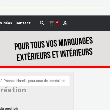
brication française, pochoirs de signalisation routière, signalétique, lettrages adhésifs, pochoirs
0
Vidéos
Contact
Pochoir Marelle pour cour de récréation
création
du pochoir