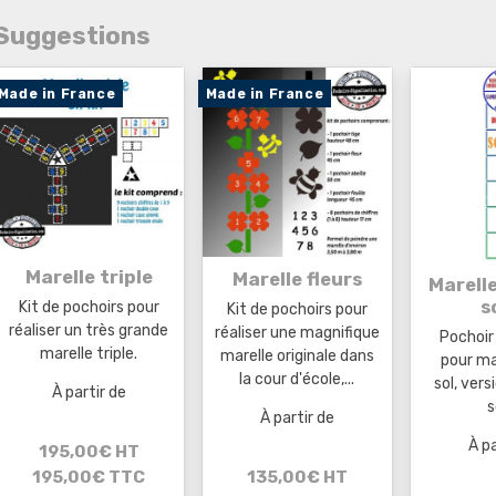
Suggestions
Made in France
Made in France
Marelle triple
Marelle fleurs
Marell
s
Kit de pochoirs pour
Kit de pochoirs pour
réaliser un très grande
réaliser une magnifique
Pochoir
marelle triple.
marelle originale dans
pour m
la cour d'école,...
sol, ver
À partir de
s
À partir de
À pa
195,00€ HT
195,00€ TTC
135,00€ HT