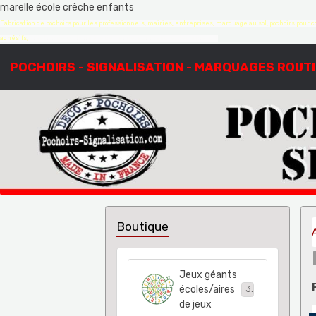
marelle école crêche enfants
Fabrication de pochoirs pour les professionnels, mairies, entreprises, marquage au sol, pochoirs pour co
adhésifs,
création de pochoirs à la demande, sur mesure, devis gratuit
POCHOIRS - SIGNALISATION - MARQUAGES ROUT
Boutique
Jeux géants
écoles/aires
38
de jeux