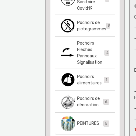
Sanitaire
Covid19
C
Pochoirs de
83
pictogrammes
Pochoirs
-
Flèches
41
Panneaux
Signalisation
Pochoirs
11
alimentaires
-
Pochoirs de
63
décoration
-
PEINTURES
5