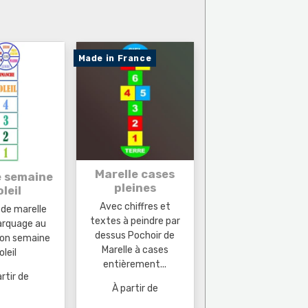
Made in France
Marelle cases
e semaine
pleines
oleil
Avec chiffres et
 de marelle
textes à peindre par
arquage au
dessus Pochoir de
sion semaine
Marelle à cases
oleil
entièrement...
rtir de
À partir de