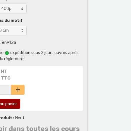
s du motif
: en912a
é :
expédition sous 2 jours ouvrés après
du règlement
 HT
 TTC
au panier
oduit :
Neuf
oir dans toutes les cours