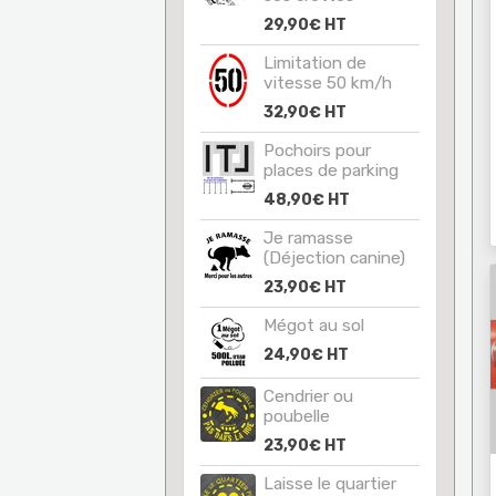
29,90€
HT
Limitation de
vitesse 50 km/h
32,90€
HT
Pochoirs pour
places de parking
48,90€
HT
Je ramasse
(Déjection canine)
23,90€
HT
Mégot au sol
24,90€
HT
Cendrier ou
poubelle
23,90€
HT
Laisse le quartier