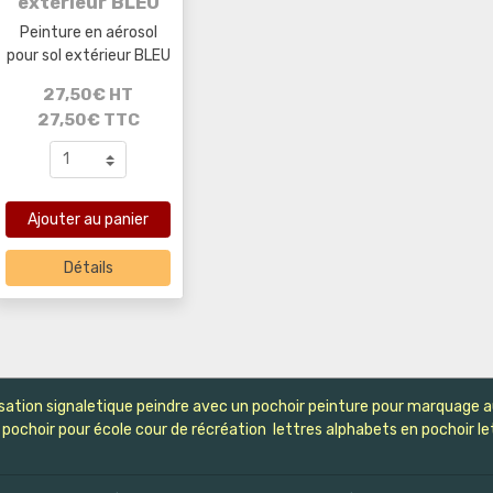
extérieur BLEU
Peinture en aérosol
pour sol extérieur BLEU
27,50€ HT
27,50€ TTC
Ajouter au panier
Détails
sation signaletique peindre avec un pochoir peinture pour marquage au 
pochoir pour école cour de récréation lettres alphabets en pochoir let