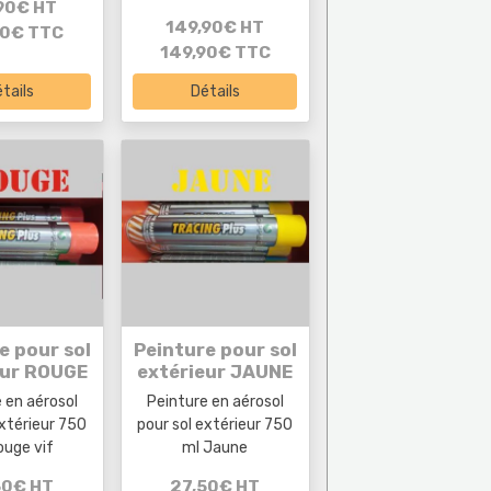
90€ HT
149,90€ HT
90€ TTC
149,90€ TTC
tails
Détails
e pour sol
Peinture pour sol
eur ROUGE
extérieur JAUNE
 en aérosol
Peinture en aérosol
extérieur 750
pour sol extérieur 750
ouge vif
ml Jaune
50€ HT
27,50€ HT