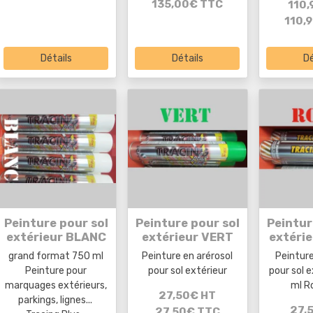
135,00€ TTC
110,
110,
Détails
Détails
Dé
Peinture pour sol
Peinture pour sol
Peintur
extérieur BLANC
extérieur VERT
extéri
grand format 750 ml
Peinture en arérosol
Peinture
Peinture pour
pour sol extérieur
pour sol 
marquages extérieurs,
ml R
27,50€ HT
parkings, lignes...
27,
27,50€ TTC