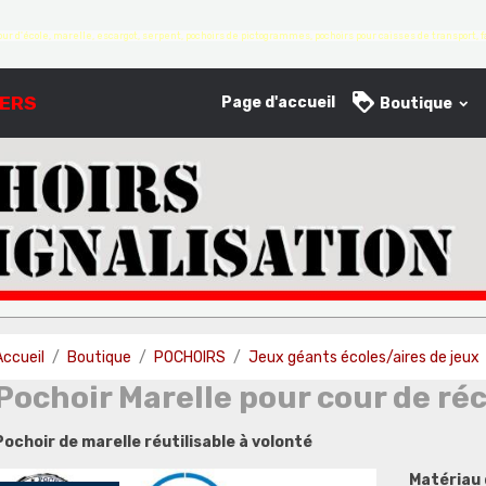
ur d'école, marelle, escargot, serpent, pochoirs de pictogrammes, pochoirs pour caisses de transport, fa
IERS
Page d'accueil
Boutique
Accueil
Boutique
POCHOIRS
Jeux géants écoles/aires de jeux
Pochoir Marelle pour cour de ré
Pochoir de marelle réutilisable à volonté
Matériau 