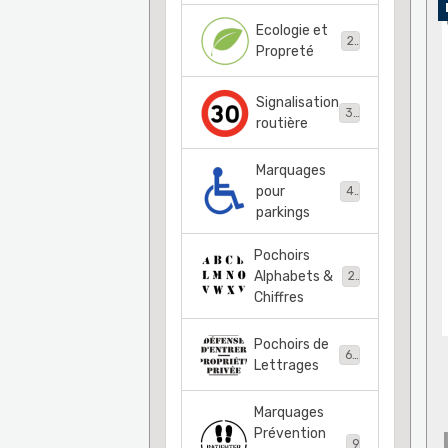
Ecologie et
21
Propreté
Signalisation
36
routière
Marquages
pour
48
parkings
Pochoirs
Alphabets &
22
Chiffres
Pochoirs de
68
Lettrages
Marquages
Prévention
9