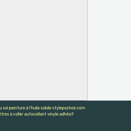
sol peinture à l'huile solide stylepochoir.com
tres à coller autocollant vinyle adhésif