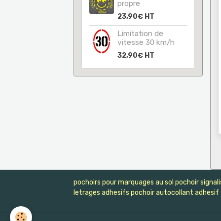
propre
23,90€
HT
Limitation de
vitesse 30 km/h
32,90€
HT
pochoirs pour marquages au sol pochoir signali
letrages adhesifs pochoir autocollant adhesif 