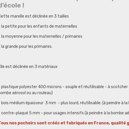
d'école !
ette marelle est déclinée en 3 tailles
- la petite pour les enfants de maternelles
- la moyenne pour les maternelles / primaires
 la grande pour les primaires.
Elle est déclinée en 3 matériaux
 plastique polyester 400 microns - souple et réutilisable - à scotcher su
bombe aérosol ou au rouleau)
 bois médium épaisseur 3 mm - plus lourd, réutilisable. (à peindre à la
- contre-plaqué 5 mm - pour usages intensifs (à peindre à la bombe aér
Tous nos pochoirs sont créés et fabriqués en France, qualité 