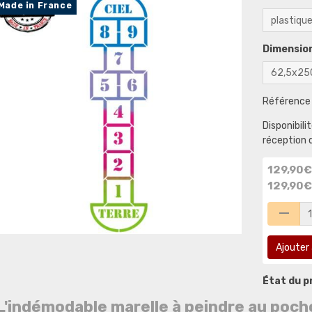
Made in France
Dimension
Référence 
Disponibilit
réception 
129,90€
129,90€
Ajouter 
État du pr
L'indémodable marelle à peindre au poch