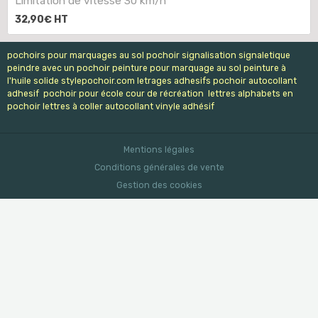
Limitation de vitesse 30 km/h
32,90€
HT
pochoirs pour marquages au sol pochoir signalisation signaletique
peindre avec un pochoir peinture pour marquage au sol peinture à
l'huile solide stylepochoir.com letrages adhesifs pochoir autocollant
adhesif pochoir pour école cour de récréation lettres alphabets en
pochoir lettres à coller autocollant vinyle adhésif
Mentions légales
Conditions générales de vente
Gestion des cookies