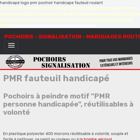
handicapé logo pmr pochoir handicape fauteuil roulant
Fabrication de pochoirs pour les professionnels, mairies, entreprises, marquage au sol, pochoirs pour
cour d'école, marelle, escargot, serpent, pochoirs de pictogrammes, pochoirs pour caisses de transport,
fabrication française, pochoirs de signalisation routière, signalétique, lettrages adhésifs, pochoirs
adhésifs,
création de pochoirs à la demande, sur mesure, devis gratuit
POCHOIRS - SIGNALISATION - MARQUAGES ROUT
PMR fauteuil handicapé
Pochoirs à peindre motif "PMR
personne handicapée", réutilisables à
volonté
En plastique polyester 400 microns réutilisable à volonté, souple et
facile à nettoyer, se peint au rouleau ou à
la bombe aérosol