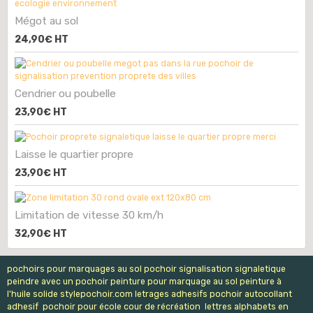
Mégot au sol
24,90€
HT
Cendrier ou poubelle
23,90€
HT
Laisse le quartier propre
23,90€
HT
Limitation de vitesse 30 km/h
32,90€
HT
pochoirs pour marquages au sol pochoir signalisation signaletique
peindre avec un pochoir peinture pour marquage au sol peinture à
l'huile solide stylepochoir.com letrages adhesifs pochoir autocollant
adhesif pochoir pour école cour de récréation lettres alphabets en