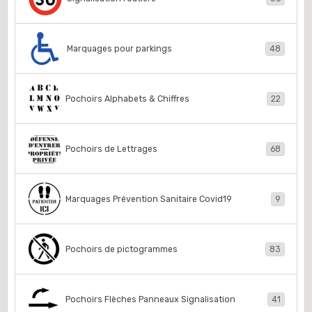
Marquages pour parkings
48
Pochoirs Alphabets & Chiffres
22
Pochoirs de Lettrages
68
Marquages Prévention Sanitaire Covid19
9
Pochoirs de pictogrammes
83
Pochoirs Flèches Panneaux Signalisation
41