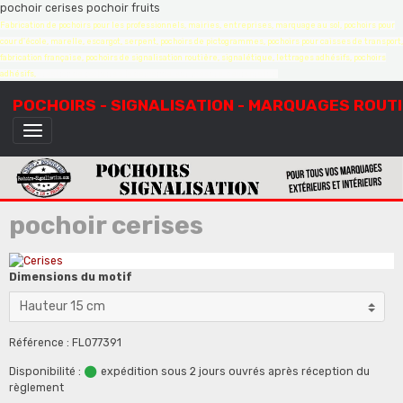
pochoir cerises pochoir fruits
Fabrication de pochoirs pour les professionnels, mairies, entreprises, marquage au sol, pochoirs pour
cour d'école, marelle, escargot, serpent, pochoirs de pictogrammes, pochoirs pour caisses de transport,
fabrication française, pochoirs de signalisation routière, signalétique, lettrages adhésifs, pochoirs
adhésifs,
création de pochoirs à la demande, sur mesure, devis gratuit
POCHOIRS - SIGNALISATION - MARQUAGES ROUT
pochoir cerises
Dimensions du motif
Référence : FL077391
Disponibilité :
expédition sous 2 jours ouvrés après réception du
règlement