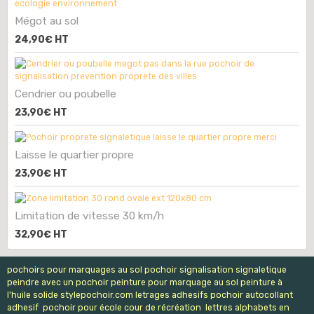
Mégot au sol
24,90€
HT
Cendrier ou poubelle
23,90€
HT
Laisse le quartier propre
23,90€
HT
Limitation de vitesse 30 km/h
32,90€
HT
pochoirs pour marquages au sol pochoir signalisation signaletique
peindre avec un pochoir peinture pour marquage au sol peinture à
l'huile solide stylepochoir.com letrages adhesifs pochoir autocollant
adhesif pochoir pour école cour de récréation lettres alphabets en