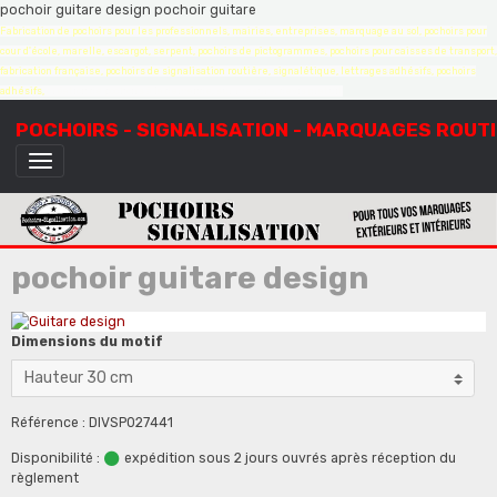
pochoir guitare design pochoir guitare
Fabrication de pochoirs pour les professionnels, mairies, entreprises, marquage au sol, pochoirs pour
cour d'école, marelle, escargot, serpent, pochoirs de pictogrammes, pochoirs pour caisses de transport,
fabrication française, pochoirs de signalisation routière, signalétique, lettrages adhésifs, pochoirs
adhésifs,
création de pochoirs à la demande, sur mesure, devis gratuit
POCHOIRS - SIGNALISATION - MARQUAGES ROUT
pochoir guitare design
Dimensions du motif
Référence : DIVSP027441
Disponibilité :
expédition sous 2 jours ouvrés après réception du
règlement