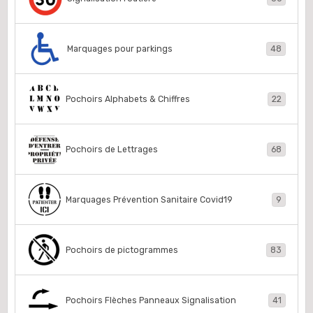
Marquages pour parkings
48
Pochoirs Alphabets & Chiffres
22
Pochoirs de Lettrages
68
Marquages Prévention Sanitaire Covid19
9
Pochoirs de pictogrammes
83
Pochoirs Flèches Panneaux Signalisation
41