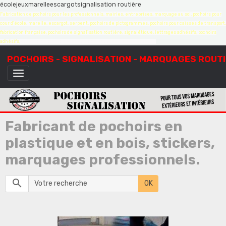
écolejeuxmarelleescargotsignalisation routière
Fabrication de pochoirs pour les professionnels, mairies, entreprises, marquage au sol, pochoirs pour
cour d'école, marelle, escargot, serpent, pochoirs de pictogrammes, pochoirs pour caisses de transport,
fabrication française, pochoirs de signalisation routière, signalétique, lettrages adhésifs, pochoirs
adhésifs,
création de pochoirs à la demande, sur mesure, devis gratuit
POCHOIRS - SIGNALISATION - MARQUAGES ROUT
Fabricant de pochoirs en
plastique et en bois, stickers,
marquages professionnels.
OK