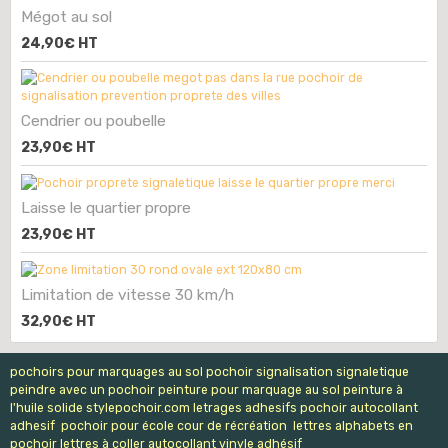
Mégot au sol
24,90€
HT
Cendrier ou poubelle
23,90€
HT
Laisse le quartier propre
23,90€
HT
Limitation de vitesse 30 km/h
32,90€
HT
pochoirs pour marquages au sol pochoir signalisation signaletique
peindre avec un pochoir peinture pour marquage au sol peinture à
l'huile solide stylepochoir.com letrages adhesifs pochoir autocollant
adhesif pochoir pour école cour de récréation lettres alphabets en
pochoir lettres à coller autocollant vinyle adhésif